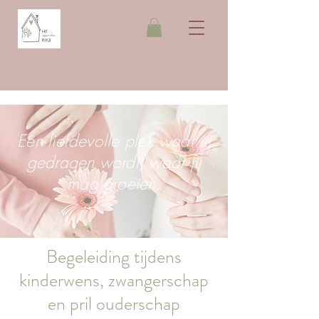
Een liefdevolle plek waar jij
gedragen wordt, waar jij
mag groeien.
Begeleiding tijdens
kinderwens, zwangerschap
en pril ouderschap