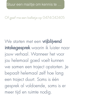
Stuur een mailtje om kennis te maken
Of geef me een belletje op 0474/242405
We starten met een
vrijblijvend
intakegesprek
waarin ik luister naar
jouw verhaal. Wanneer het voor
jou helemaal goed voelt kunnen
we samen een traject opstarten. Je
bepaalt helemaal zelf hoe lang
een traject duurt. Soms is één
gesprek al voldoende, soms is er
meer tijd en ruimte nodig.
We gaan vooral
concreet aan de