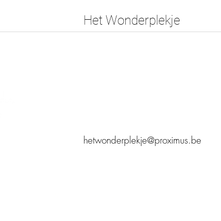
Het Wonderplekje
Julie Vanderwaeren
Wolfabriekstraat 18 bus 0001
1651 Lot
Gelegen vlakbij Halle, Sint-Pieters-Leeuw e
0474/242405
hetwonderplekje@proximus.be
© 2025 Het Wonderplekje · Privacybeleid · Algemene voorwaard